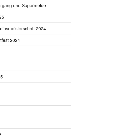
rgang und Supermêlée
25
reinsmeisterschaft 2024
tfest 2024
25
3