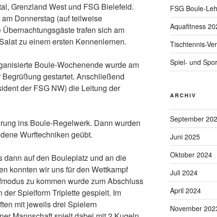
al, Grenzland West und FSG Bielefeld.
FSG Boule-Leh
 am Donnerstag (auf teilweise
Aquafitness 20
 Übernachtungsgäste trafen sich am
 Salat zu einem ersten Kennenlernen.
Tischtennis-Ve
Spiel- und Spor
rganisierte Boule-Wochenende wurde am
 Begrüßung gestartet. Anschließend
ident der FSG NW) die Leitung der
ARCHIV
September 20
ührung ins Boule-Regelwerk. Dann wurden
edene Wurftechniken geübt.
Juni 2025
Oktober 2024
s dann auf den Bouleplatz und an die
n konnten wir uns für den Wettkampf
Juli 2024
pfmodus zu kommen wurde zum Abschluss
April 2024
 der Spielform Triplette gespielt. Im
ten mit jeweils drei Spielern
November 202
ner Mannschaft spielt dabei mit 2 Kugeln.