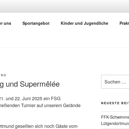
ND NATURFREUNDE D
r uns
Sportangebot
Kinder und Jugendliche
Prak
nen mitten im Wald
UND
Suche
g und Supermêlée
nach:
21. und 22. Juni 2025 ein FSG
NEUESTE BE
ließenden Turnier auf unserem Gelände
FFK-Schwimmen
Lütgendortmu
rtmund gesellten sich noch Gäste vom