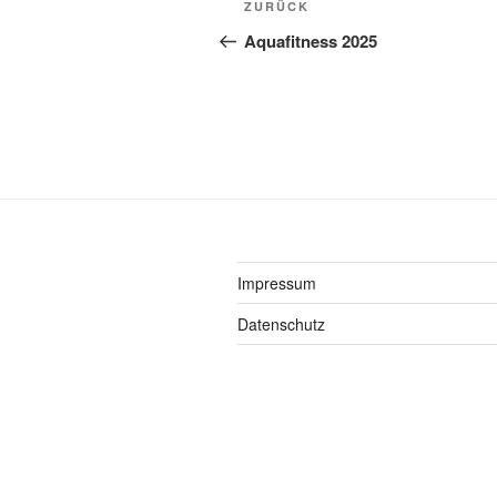
Vorheriger
ZURÜCK
Beitrag
Aquafitness 2025
Impressum
Datenschutz