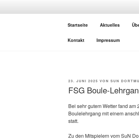
Zum
Inhalt
SPORT- U
springen
Startseite
Aktuelles
Übe
Schwimmen, Sport und Entspan
Kontakt
Impressum
VERÖFFENTLICHT
23. JUNI 2025
VON
SUN DORTM
AM
FSG Boule-Lehrgan
Bei sehr gutem Wetter fand am 
Boulelehrgang mit einem ansch
statt.
Zu den Mitspielern vom SuN Do