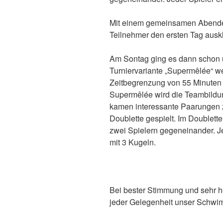
Mit einem gemeinsamen Abendes
Teilnehmer den ersten Tag ausk
Am Sontag ging es dann schon u
Turniervariante „Supermêlée“ we
Zeitbegrenzung von 55 Minuten 
Supermêlée wird die Teambildun
kamen interessante Paarungen 
Doublette gespielt. Im Doublett
zwei Spielern gegeneinander. Je
mit 3 Kugeln.
Bei bester Stimmung und sehr 
jeder Gelegenheit unser Schwi