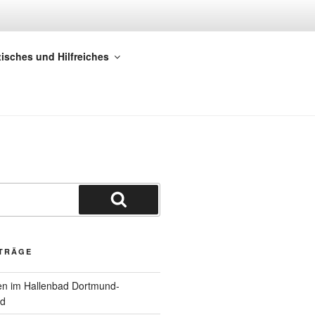
ORTMUND
tisches und Hilfreiches
Suchen
ITRÄGE
 im Hallenbad Dortmund-
nd