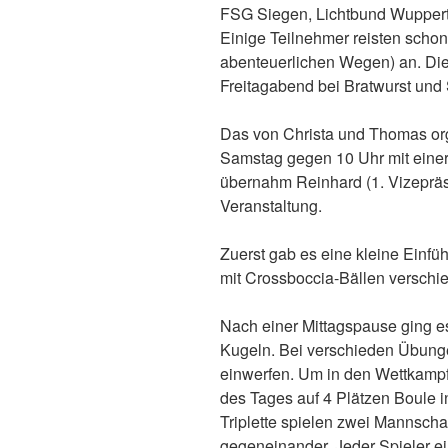
FSG Siegen, Lichtbund Wuppert
Einige Teilnehmer reisten schon
abenteuerlichen Wegen) an. Die
Freitagabend bei Bratwurst und
Das von Christa und Thomas o
Samstag gegen 10 Uhr mit einer
übernahm Reinhard (1. Vizepräs
Veranstaltung.
Zuerst gab es eine kleine Einf
mit Crossboccia-Bällen verschi
Nach einer Mittagspause ging e
Kugeln. Bei verschieden Übunge
einwerfen. Um in den Wettkam
des Tages auf 4 Plätzen Boule in
Triplette spielen zwei Mannschaf
gegeneinander. Jeder Spieler ei