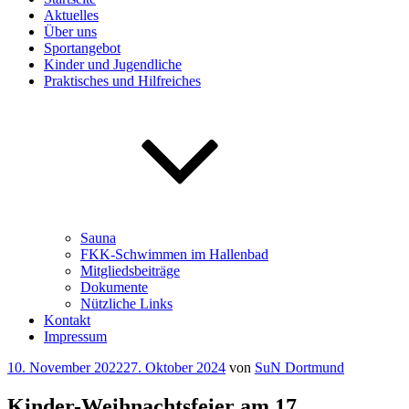
Aktuelles
Über uns
Sportangebot
Kinder und Jugendliche
Praktisches und Hilfreiches
Sauna
FKK-Schwimmen im Hallenbad
Mitgliedsbeiträge
Dokumente
Nützliche Links
Kontakt
Impressum
Veröffentlicht
10. November 2022
27. Oktober 2024
von
SuN Dortmund
am
Kinder-Weihnachtsfeier am 17.