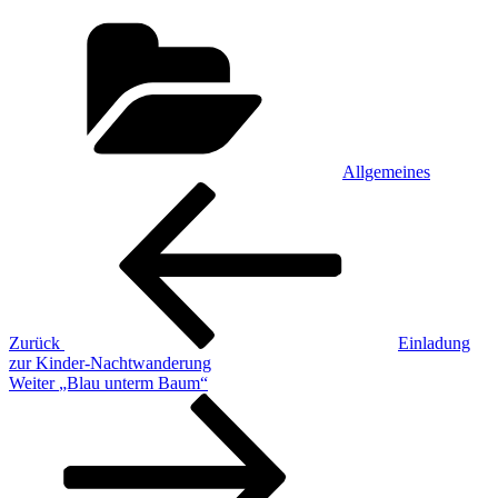
Kategorien
Allgemeines
Beitragsnavigation
Vorheriger
Beitrag
Zurück
Einladung
zur Kinder-Nachtwanderung
Nächster
Weiter
„Blau unterm Baum“
Beitrag