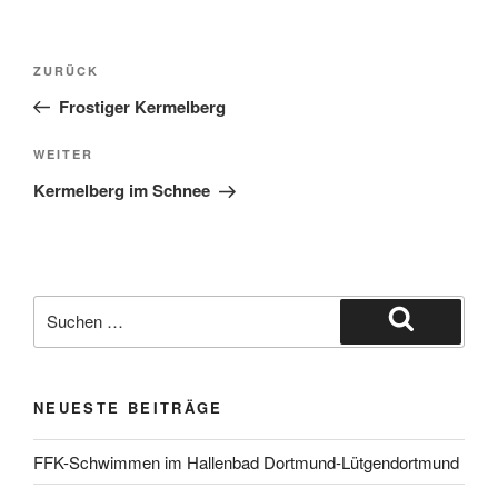
Beitragsnavigation
Vorheriger
ZURÜCK
Beitrag
Frostiger Kermelberg
Nächster
WEITER
Beitrag
Kermelberg im Schnee
Suche
nach:
Suchen
NEUESTE BEITRÄGE
FFK-Schwimmen im Hallenbad Dortmund-Lütgendortmund