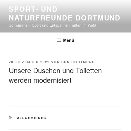
Zum
SPORT- UND
Inhalt
NATURFREUNDE DORTMUND
springen
Schwimmen, Sport und Entspannen mitten im Wald
Menü
VERÖFFENTLICHT
28. DEZEMBER 2022
VON
SUN DORTMUND
AM
Unsere Duschen und Toiletten
werden modernisiert
KATEGORIEN
ALLGEMEINES