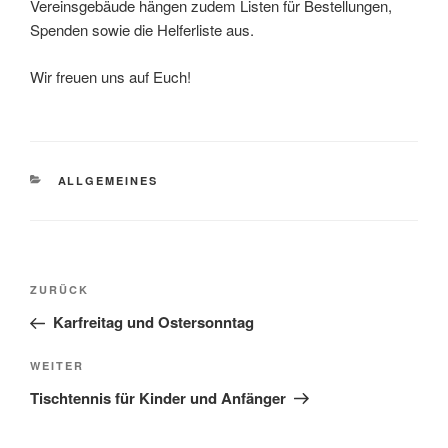
Vereinsgebäude hängen zudem Listen für Bestellungen,
Spenden sowie die Helferliste aus.
Wir freuen uns auf Euch!
KATEGORIEN
ALLGEMEINES
Beitragsnavigation
Vorheriger
ZURÜCK
Beitrag
Karfreitag und Ostersonntag
Nächster
WEITER
Beitrag
Tischtennis für Kinder und Anfänger